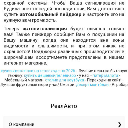
охранной системы. Чтобы Ваша сигнализация не
будила всех соседей посреди ночи, Вам достаточно
купить
автомобильный пейджер
и настроить его на
нужную вам громкость.
Теперь
автосигнализация
будет слышна только
вам! Также пейждер сообщит Вам о покушении на
Вашу машину, когда она находится вне зоны
видимости и слышимости, и при этом никак не
охраняется! Пейджеры различных производителей в
широчайшем ассортименте представлены в нашем
интернет-магазине.
круизы из казани на теплоходе на 2026
- Лучшие цены на бытовую
технику:
купить дешевый телевизор
- у нас! -
питер малота
-
Мебельный магазин:
столик для ноутбука
- Переходи на сайт! -
Лучшие фруктовые пюре у нас! Смотри:
десерт монтблан
- Агробар
РеалАвто
О компании