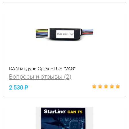
CAN модуль Cplex PLUS "VAG"
Вопросы и отзывы (2)
2 530
P