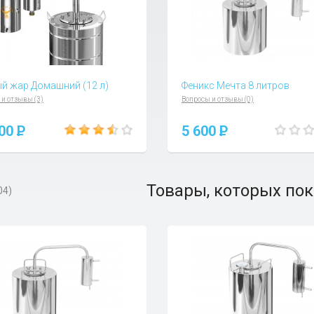
й жар Домашний (12 л)
Феникс Мечта 8 литров
 и отзывы (3)
Вопросы и отзывы (0)
500
P
5 600
P
Товары, которых пок
04)