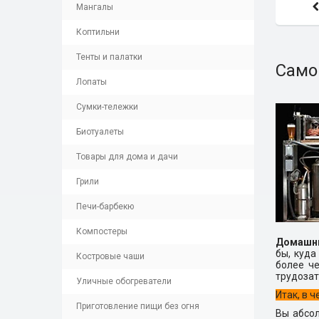
Мангалы
Коптильни
Тенты и палатки
Само
Лопаты
Сумки-тележки
Биотуалеты
Товары для дома и дачи
Грили
Печи-барбекю
Компостеры
Домашни
бы, куда
Костровые чаши
более ч
трудозат
Уличные обогреватели
Итак, в 
Приготовление пищи без огня
Вы абсо