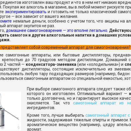
гредиентов изготовлен ваш продукт и что в нем нет никаких вред
. Покупая же алкоголь в магазине, вы в любой момент рискуете п
те
экспериментировать
и готовить не только классический самогон
ругое — все зависит от вашего желания.
номите
немалые деньги, особенно с учетом того, что акцизы на а
ый аппарат окупится не раз.
го,
домашнее самогоноварение — это вполне легально.
Действующ
ить самогон и другие алкогольные напитки в домашних условия
дажи.
о представляет собой современный аппарат для самогоноварения?
е самогонные аппараты, или бытовые дистилляторы, предназ
в крепостью до 70 градусов методом дистилляции. Домашний с
из 2 частей —
конденсатора-змеевика
(или «холодильника») и
сп
Существуют дистилляторы, состоящие исключительно из змееви
пользовать любую тару подходящих размеров (например, бидон 
льзоваться самогонным аппаратом со специальной емкостью, хоть
При выборе самогонного аппарата следует также об
которого он изготовлен. Оптимальный вариант —
только долговечна, но и гарантирует высокое качес
окисляется. Так что
самогонный аппарат из н
ингредиентов.
Кроме того, лучше выбирать
самогонный аппарат с
жидкости, задерживая тяжелые спирты и примеси. К
ароматическое вещество (например, цедру апельси
аромат.