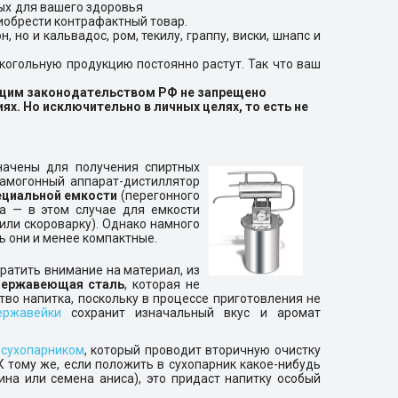
ных для вашего здоровья
риобрести контрафактный товар.
, но и кальвадос, ром, текилу, граппу, виски, шнапс и
лкогольную продукцию постоянно растут. Так что ваш
им законодательством РФ не запрещено
х. Но исключительно в личных целях, то есть не
начены для получения спиртных
амогонный аппарат-дистиллятор
ециальной емкости
(перегонного
ка — в этом случае для емкости
или скороварку). Однако намного
 они и менее компактные.
ратить внимание на материал, из
нержавеющая сталь
, которая не
тво напитка, поскольку в процессе приготовления не
ержавейки
сохранит изначальный вкус и аромат
 сухопарником
, который проводит вторичную очистку
 тому же, если положить в сухопарник какое-нибудь
на или семена аниса), это придаст напитку особый