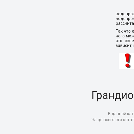
водопров
водопр
рассчита
Так что 
чего мож
это сво
зависит,
Грандио
В данной кат
Чаще всего это оста