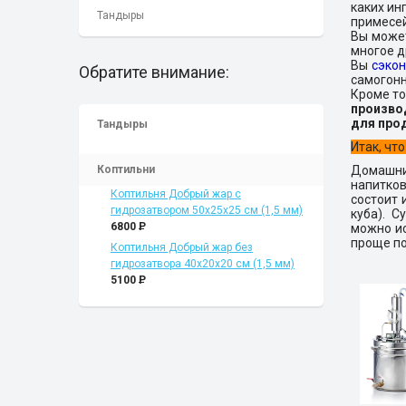
каких ин
Тандыры
примесей
Вы може
многое д
Вы
сэко
Обратите внимание:
самогонн
Кроме то
производ
для про
Тандыры
Итак, чт
Коптильни
Домашни
напитко
Коптильня Добрый жар с
состоит 
гидрозатвором 50х25х25 см (1,5 мм)
куба). 
6800
P
можно ис
проще по
Коптильня Добрый жар без
гидрозатвора 40х20х20 см (1,5 мм)
5100
P