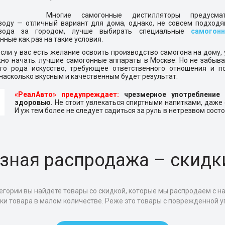
Многие самогонные дистилляторы предусма
оду — отличный вариант для дома, однако, не совсем подходя
овода за городом, лучше выбирать специальные
самогон
нные как раз на такие условия.
если у вас есть желание освоить производство самогона на дому, 
но начать: лучшие самогонные аппараты в Москве. Но не забыва
его рода искусство, требующее ответственного отношения и по
 насколько вкусным и качественным будет результат.
«РеалАвто» предупреждает:
чрезмерное употребление 
здоровью.
Не стоит увлекаться спиртными напитками, даже 
И уж тем более не следует садиться за руль в нетрезвом сост
зная распродажа – скидк
егории вы найдете товары со скидкой, которые мы распродаем с н
тки товара в малом количестве. Реже это товары с поврежденной уп