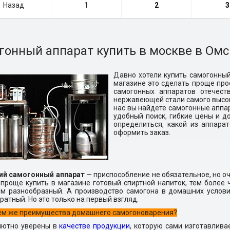
Назад
1
2
3
гонный аппарат купить в москве в Омс
Давно хотели купить самогонный
магазине это сделать проще пр
самогонных аппаратов отечест
нержавеющей стали самого высоко
нас вы найдете самогонные аппара
удобный поиск, гибкие цены и д
определиться, какой из аппар
оформить заказ.
й самогонный аппарат
— приспособление не обязательное, но о
 проще купить в магазине готовый спиртной напиток, тем более 
ем разнообразный. А производство самогона в домашних услови
ратный. Но это только на первый взгляд.
чем же преимущества домашнего самогоноварения?
лютно уверены в
качестве продукции
, которую сами изготавливае