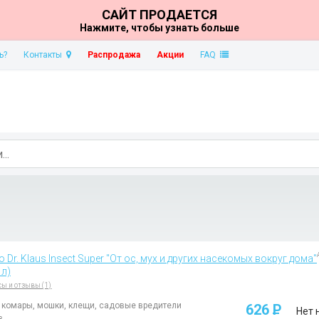
САЙТ ПРОДАЕТСЯ
Нажмите, чтобы узнать больше
ь?
Контакты
Распродажа
Акции
FAQ
Dr. Klaus Insect Super "От ос, мух и других насекомых вокруг дома"
 л)
сы и отзывы (1)
, комары, мошки, клещи, садовые вредители
626
P
Нет 
в