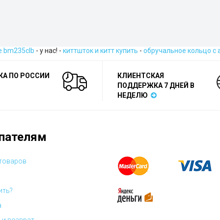
e bm235clb
- у нас! -
киттшток и китт купить
-
обручальное кольцо с 
КА ПО РОССИИ
КЛИЕНТСКАЯ
ПОДДЕРЖКА 7 ДНЕЙ В
НЕДЕЛЮ
пателям
 товаров
ить?
а