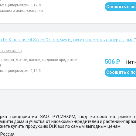
ьфациперметрин 0,12 %
Соощить о по
разового использования
Dr. Klaus Insect Super "От ос, мух и других насекомых вокруг дома"
сы и отзывы (0)
, комары, мошки, клещи, садовые вредители
506
P
Нет 
в
ьфациперметрин 0,12 %
Соощить о по
марка предприятия ЗАО РУСИНХИМ, под которой на рынке п
щиты дома и участка от насекомых-вредителей и растений-параз
жете купить продукцию Dr.Klaus по самым выгодным ценам.
Россия.