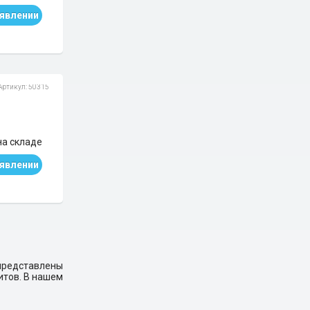
явлении
Артикул: 50315
на складе
явлении
редставлены
итов. В нашем