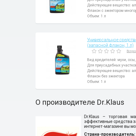
Действующее вещество: ал
Флакон с эжектором много
Объем: 1 л
Универсальное средство 
(запасной флакон, 1 л)
Вопро
Вид вредителей: мухи, осы
Для приусадебных участко
Действующее вещество: ал
Флакон без эжектора
Объем: 1 л
О производителе Dr.Klaus
Dr.Klaus – торговая 
эффективные средства за
интернет-магазине вы мо
Страна-производитель: